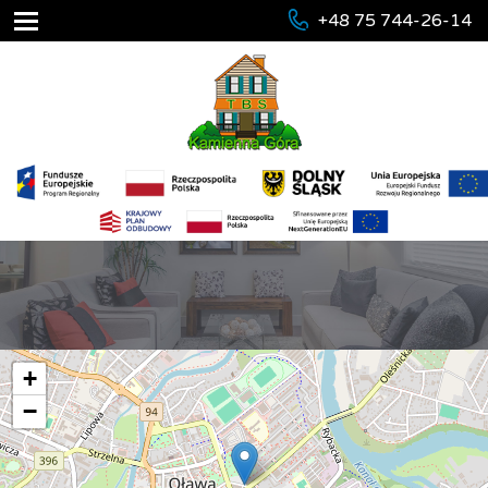
+48 75 744-26-14
+
−