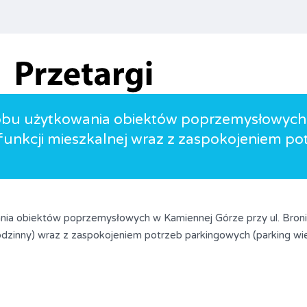
bu użytkowania obiektów poprzemysłowych w
funkcji mieszkalnej wraz z zaspokojeniem p
ia obiektów poprzemysłowych w Kamiennej Górze przy ul. Bronie
rodzinny) wraz z zaspokojeniem potrzeb parkingowych (parking w